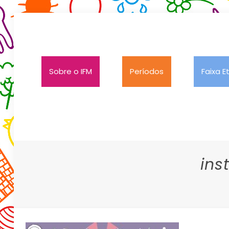
Sobre o IFM
Períodos
Faixa E
ins