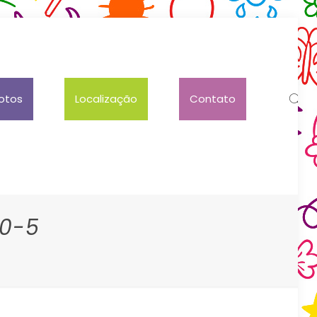
otos
Localização
Contato
20-5