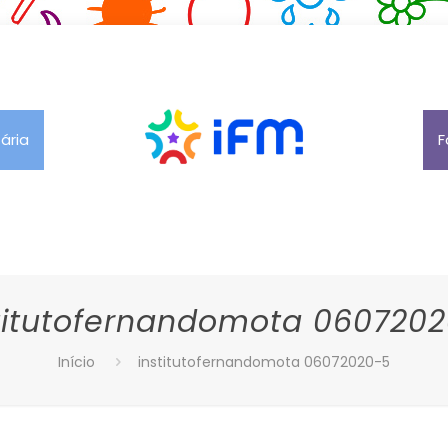
tária
F
titutofernandomota 060720
Início
institutofernandomota 06072020-5