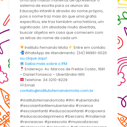
Uma das muitas maneiras de apresentar o
sistema de escrita para os alunos da
Educação Infantil é através do nome próprio,
pois o nome traz mais do que uma grafia
específica, ele traz também uma história, um
significado. Um atividade muito divertida,
buscar objetos em casa que comecem com
as letras do nome de cada um.
Instituto Fernando Mota
Entre em contato.
WhatsApp de Atendimento: (34) 99961-0020
ou clique aqui!
Saiba mais sobre o IFM
Endereço: Av. Marcos de Freitas Costa , 1681
– Daniel Fonseca – Uberlândia-MG
Telefone: 34 3210-8229
Email:
contato@institutofernandomota.com.br
#institutofernandomota #ifm #uberlandia
#escolainfantilemuberlandia #crianca
#escolainfantil #educacaoinfantil #capoeira
#educacaodeprimeira #bercario #maternal
#recreacao #preescola #musicalizacao