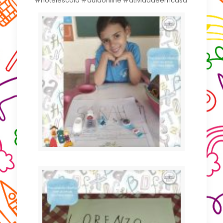
#hotelescola #aulaonline #atividadeemcasa