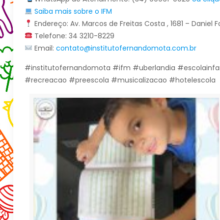
Saiba mais sobre o IFM
Endereço: Av. Marcos de Freitas Costa , 1681 – Daniel
Telefone: 34 3210-8229
Email:
contato@institutofernandomota.com.br
#institutofernandomota #ifm #uberlandia #escolainfa
#recreacao #preescola #musicalizacao #hotelescola