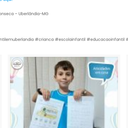
 Fonseca – Uberlândia-MG
ntilemuberlandia #crianca #escolainfantil #educacaoinfanti