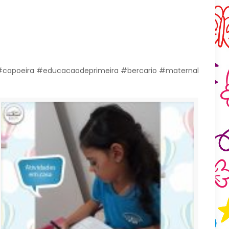
l #capoeira #educacaodeprimeira #bercario #maternal