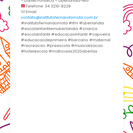
– Daniel Fonseca – Uberlândia-MG
Telefone: 34 3210-8229
Email:
contato@institutofernandomota.com.br
#institutofernandomota #ifm #uberlandia
#escolainfantilemuberlandia #crianca
#escolainfantil #educacaoinfantil #capoeira
#educacaodeprimeira #bercario #maternal
#recreacao #preescola #musicalizacao
#hotelescola #matriculas2020abertas