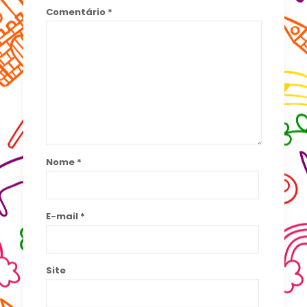
Comentário
*
Nome
*
E-mail
*
Site