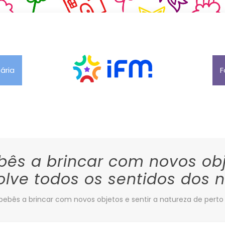
tária
F
bês a brincar com novos obj
olve todos os sentidos dos 
 bebês a brincar com novos objetos e sentir a natureza de pert