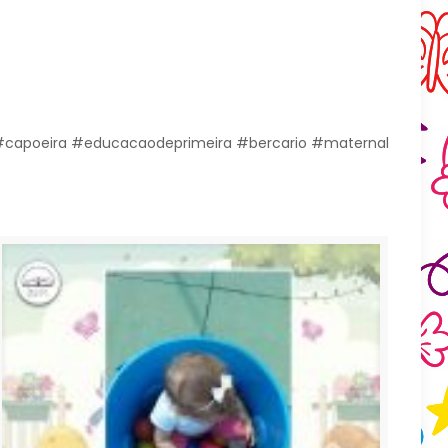
l #capoeira #educacaodeprimeira #bercario #maternal