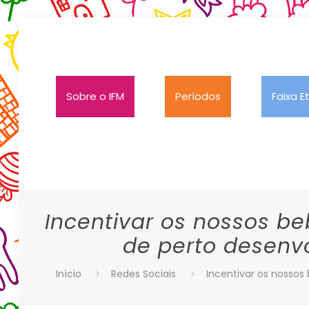
Sobre o IFM
Períodos
Faixa E
Incentivar os nossos be
de perto desenv
Início
Redes Sociais
Incentivar os nossos