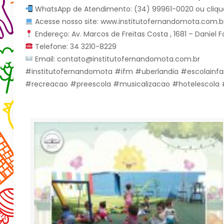
WhatsApp de Atendimento: (34) 99961-0020 ou cliqu
Acesse nosso site: www.institutofernandomota.com.b
Endereço: Av. Marcos de Freitas Costa , 1681 – Daniel
Telefone: 34 3210-8229
Email: contato@institutofernandomota.com.br
#institutofernandomota #ifm #uberlandia #escolainfa
#recreacao #preescola #musicalizacao #hotelescola #