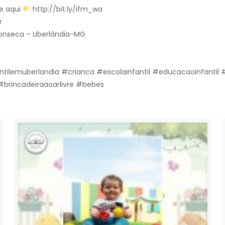
e aqui
http://bit.ly/ifm_wa
r
 Fonseca – Uberlândia-MG
ntilemuberlandia #crianca #escolainfantil #educacaoinfanti
brincadeiraaoarlivre #bebes