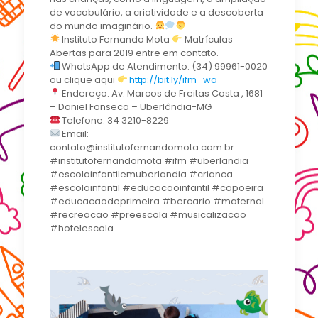
de vocabulário, a criatividade e a descoberta
do mundo imaginário.
Instituto Fernando Mota
Matrículas
Abertas para 2019 entre em contato.
WhatsApp de Atendimento: (34) 99961-0020
ou clique aqui
http://bit.ly/ifm_wa
Endereço: Av. Marcos de Freitas Costa , 1681
– Daniel Fonseca – Uberlândia-MG
Telefone: 34 3210-8229
Email:
contato@institutofernandomota.com.br
#institutofernandomota #ifm #uberlandia
#escolainfantilemuberlandia #crianca
#escolainfantil #educacaoinfantil #capoeira
#educacaodeprimeira #bercario #maternal
#recreacao #preescola #musicalizacao
#hotelescola