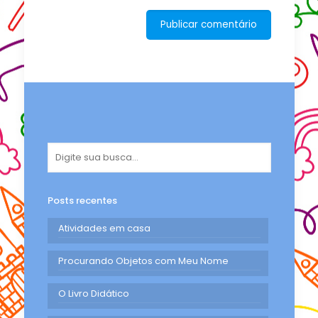
Posts recentes
Atividades em casa
Procurando Objetos com Meu Nome
O Livro Didático