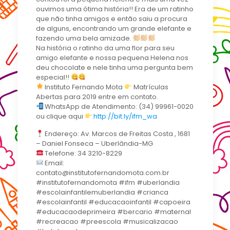
ouvimos uma ótima história!! Era de um ratinho
que não tinha amigos e então saiu a procura
de alguns, encontrando um grande elefante e
fazendo uma bela amizade.
Na história o ratinho da uma flor para seu
amigo elefante e nossa pequena Helena nos
deu chocolate e nele tinha uma pergunta bem
especial!!
Instituto Fernando Mota
Matrículas
Abertas para 2019 entre em contato.
WhatsApp de Atendimento: (34) 99961-0020
ou clique aqui
http://bit.ly/ifm_wa
Endereço: Av. Marcos de Freitas Costa , 1681
– Daniel Fonseca – Uberlândia-MG
Telefone: 34 3210-8229
Email:
contato@institutofernandomota.com.br
#institutofernandomota #ifm #uberlandia
#escolainfantilemuberlandia #crianca
#escolainfantil #educacaoinfantil #capoeira
#educacaodeprimeira #bercario #maternal
#recreacao #preescola #musicalizacao