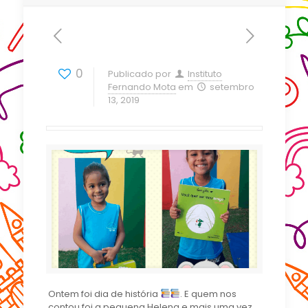
0
Publicado por
Instituto
Fernando Mota
em
setembro
13, 2019
Ontem foi dia de história
. E quem nos
contou foi a pequena Helena e mais uma vez