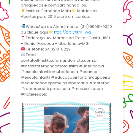
brinquedos e compartilhando-os.
Instituto Fernando Mota
Matrículas
Abertas para 2019 entre em contato.
WhatsApp de Atendimento: (34) 99961-0020
ou clique aqui
http://bit.ly/ifm_wa
Endereço: Av. Marcos de Freitas Costa , 1681
– Daniel Fonseca – Uberlândia-MG
Telefone: 34 3210-8229
Email:
contato@institutofernandomota.com.br
#institutofernandomota #ifm #uberlandia
#escolainfantilemuberlandia #crianca
#escolainfantil #educacaoinfantil #capoeira
#educacaodeprimeira #bercario #maternal
#recreacao #preescola #musicalizacao
#hotelescola