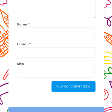
Nome
*
E-mail
*
Site