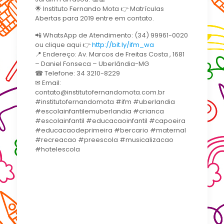
🌟 Instituto Fernando Mota 👉 Matrículas
Abertas para 2019 entre em contato.
📲 WhatsApp de Atendimento: (34) 99961-0020
ou clique aqui 👉
http://bit.ly/ifm_wa
📍 Endereço: Av. Marcos de Freitas Costa , 1681
– Daniel Fonseca – Uberlândia-MG
☎ Telefone: 34 3210-8229
✉ Email:
contato@institutofernandomota.com.br
#institutofernandomota #ifm #uberlandia
#escolainfantilemuberlandia #crianca
#escolainfantil #educacaoinfantil #capoeira
#educacaodeprimeira #bercario #maternal
#recreacao #preescola #musicalizacao
#hotelescola