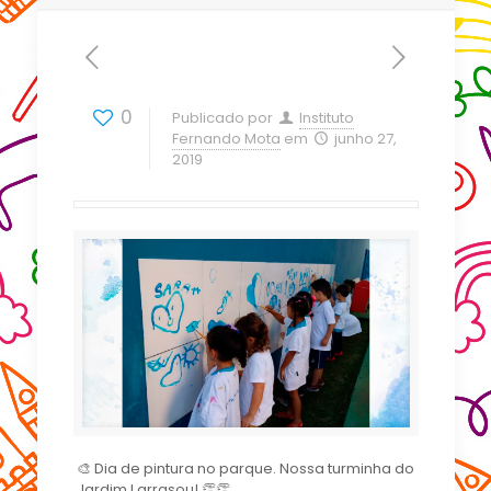
0
Publicado por
Instituto
Fernando Mota
em
junho 27,
2019
🎨 Dia de pintura no parque. Nossa turminha do
Jardim I arrasou! 👏👏