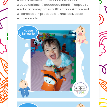
#escolainfantilemuberlandia #crianca
#escolainfantil #educacaoinfantil #capoeira
#educacaodeprimeira #bercario #maternal
#recreacao #preescola #musicalizacao
#hotelescola