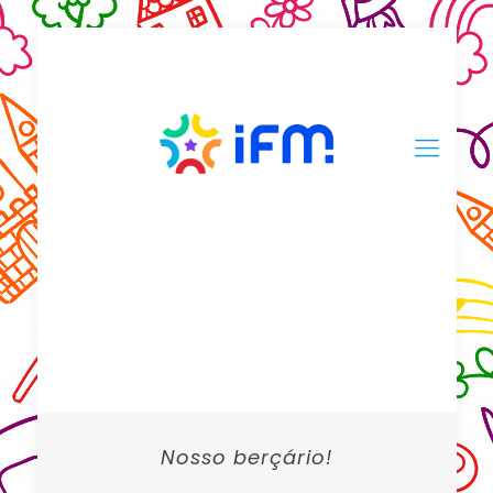
Nosso berçário!