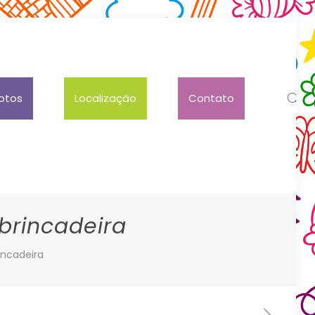
otos
Localização
Contato
brincadeira
incadeira