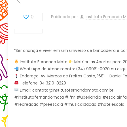
0
Publicado por
Instituto Fernando 
“Ser criança é viver em um universo de brincadeira e
Instituto Fernando Mota
Matrículas Abertas para 2
WhatsApp de Atendimento: (34) 99961-0020 ou cliqu
Endereço: Av. Marcos de Freitas Costa, 1681 – Daniel 
Telefone: 34 3210-8229
Email: contato@institutofernandomota.com.br
#institutofernandomota #ifm #uberlandia #escolainfa
#recreacao #preescola #musicalizacao #hotelescola