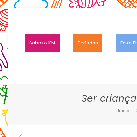
Sobre o IFM
Períodos
Faixa E
Ser crianç
Início