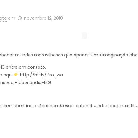
Mota
em
novembro 12, 2018
 conhecer mundos maravilhosos que apenas uma imaginação abe
019 entre em contato.
e aqui
http://bit.ly/ifm_wa
Fonseca – Uberlândia-MG
ntilemuberlandia #crianca #escolainfantil #educacaoinfanti