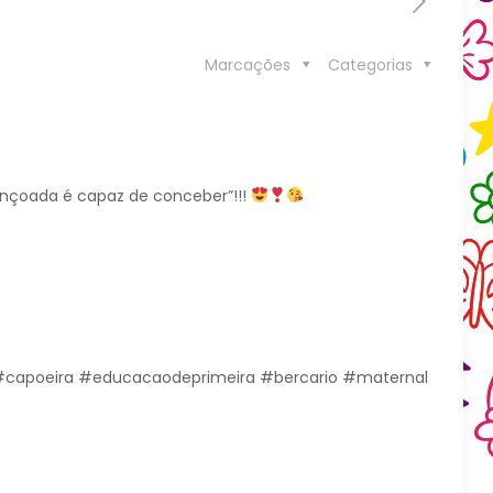
Marcações
Categorias
nçoada é capaz de conceber”!!!
l #capoeira #educacaodeprimeira #bercario #maternal