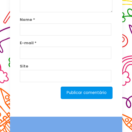
Nome
*
E-mail
*
Site