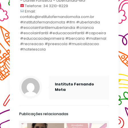
– Daniel Fonseca – Uberlândia-MG
Telefone: 34 3210-8229
Email:
contato@institutofernandomota.com.br
#institutofernandomota #ifm #uberlandia
#escolainfantilemuberlandia #crianca
#escolainfantil #educacaoinfantil #capoeira
#educacaodeprimeira #bercario #maternal
#recreacao #preescola #musicalizacao
#hotelescola
Instituto Fernando
Mota
Publicações relacionadas