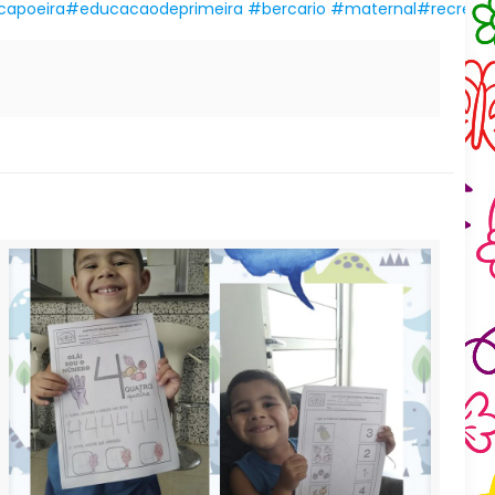
capoeira
#educacaodeprimeira
#bercario
#maternal
#recreac