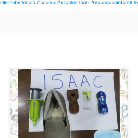
tilemuberlandia
#crianca
#escolainfantil
#educacaoinfantil
#