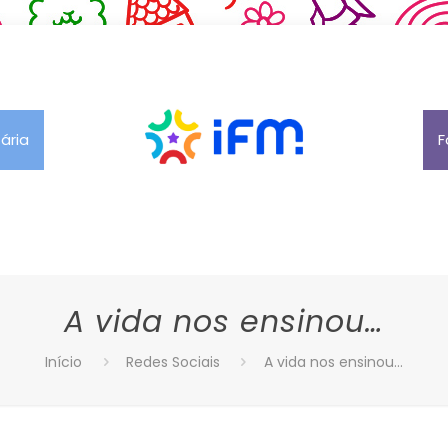
tária
F
A vida nos ensinou…
Início
Redes Sociais
A vida nos ensinou…